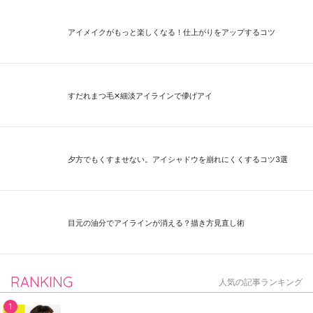
アイメイクがもっと楽しくなる！仕上がりをアップするコツ
すだれまつ毛✕細淡アイラインで儚げアイ
夕方でもくすませない。アイシャドウを崩れにくくするコツ3選
目元の油分でアイラインが消える？描き方見直し術
RANKING
人気の記事ランキング