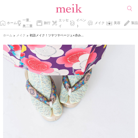
一重、
エッセ
イベン
ホーム
旅行
メイク
美容
製品
奥二重
イ
ト
ホーム
メイク
初詣メイク！ツヤツヤベージュ×赤みライン
>
>