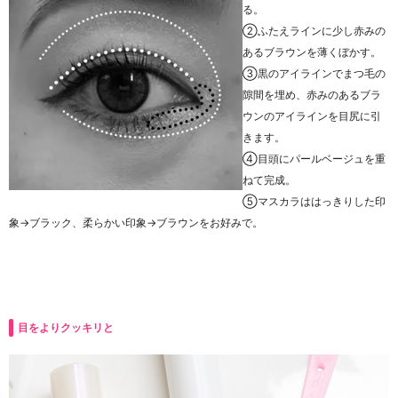
る。
②ふたえラインに少し赤みの
あるブラウンを薄くぼかす。
③黒のアイラインでまつ毛の
隙間を埋め、赤みのあるブラ
ウンのアイラインを目尻に引
きます。
④目頭にパールベージュを重
ねて完成。
⑤マスカラははっきりした印
象→ブラック、柔らかい印象→ブラウンをお好みで。
目をよりクッキリと