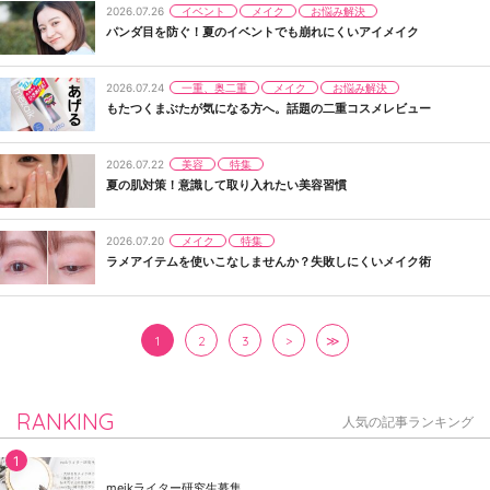
イベント
メイク
お悩み解決
2026.07.26
パンダ目を防ぐ！夏のイベントでも崩れにくいアイメイク
一重、奥二重
メイク
お悩み解決
2026.07.24
もたつくまぶたが気になる方へ。話題の二重コスメレビュー
美容
特集
2026.07.22
夏の肌対策！意識して取り入れたい美容習慣
メイク
特集
2026.07.20
ラメアイテムを使いこなしませんか？失敗しにくいメイク術
1
2
3
>
≫
RANKING
人気の記事ランキング
meikライター研究生募集