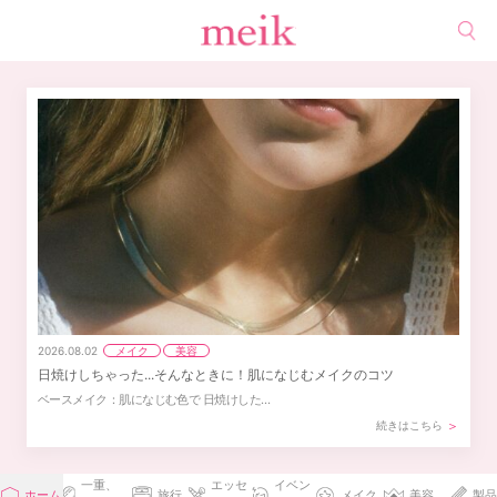
メイク
美容
2026.08.02
日焼けしちゃった...そんなときに！肌になじむメイクのコツ
ベースメイク：肌になじむ色で 日焼けした…
続きはこちら
一重、
エッセ
イベン
ホーム
旅行
メイク
美容
製品