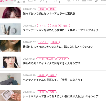
奥二重
イ
ト
美容
特集
2026.08.05
知っておいて損はない！ヘアカラーの選択肢
メイク
美容
特集
2026.08.03
ファンデーションをやめたら快適に！？夏のノーファンデメイク
メイク
美容
2026.08.02
日焼けしちゃった...そんなときに！肌になじむメイクのコツ
一重、奥二重
メイク
2026.07.31
初心者必見！アイメイクで目を大きく見せる方法
美容
特集
2026.07.29
ヘアケアアイテムを見直して、「美髪」になろう！
美容
特集
2026.07.27
シートマスクって使ってる？忙しい朝に取り入れたいスキンケア