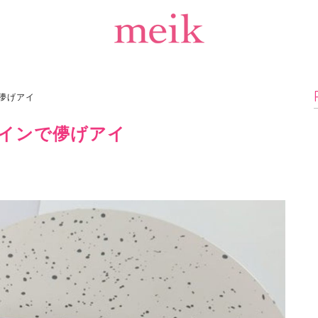
儚げアイ
インで儚げアイ