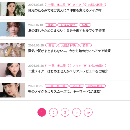
一重、奥二重
メイク
お悩み解決
2026.07.05
目元のたるみで老け見えに？印象を変えるメイク術
美容
お悩み解決
特集
2026.07.01
夏の疲れをためこまない！自分を癒すセルフケア習慣
美容
お悩み解決
特集
2026.06.29
湿気で髪がまとまらない…。今から始めたいヘアケア対策
一重、奥二重
メイク
お悩み解決
2026.06.26
二重メイク、はじめませんか？リアルレビューをご紹介
一重、奥二重
メイク
お悩み解決
2026.06.19
朝のメイクをよりスムーズに。キーワードは”速乾”
1
2
3
>
≫