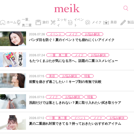
一重、
エッセ
イベン
ホーム
旅行
メイク
美容
製品
奥二重
イ
ト
イベント
メイク
お悩み解決
2026.07.26
パンダ目を防ぐ！夏のイベントでも崩れにくいアイメイク
一重、奥二重
メイク
お悩み解決
2026.07.24
もたつくまぶたが気になる方へ。話題の二重コスメレビュー
美容
お悩み解決
特集
2026.07.15
前髪を崩さず過ごしたい！キープ剤の有無で比較
メイク
お悩み解決
特集
2026.07.13
洗顔だけでは落としきれない？夏に取り入れたい拭き取りケア
一重、奥二重
イベント
メイク
お悩み解決
2026.07.12
夏の二重崩れ対策できてる？持っておきたいおすすめアイテム