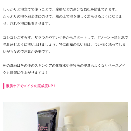
しっかりと泡立てて使うことで、摩擦などの余分な負担を防止できます。
たっぷりの泡を顔全体にのせて、肌の上で泡を優しく滑らせるようになじま
せ、汚れを泡に吸着させます。
ゴシゴシこすらず、ザラつきやすい小鼻からスタートして、Tゾーン〜頬と泡で
包み込むように洗い上げましょう。特に面積の広い頬は、つい強く洗ってしま
いがちなので注意が必要です。
朝の洗顔はその後のスキンケアの化粧水や美容液の浸透もよくなりベースメイ
クも綺麗に仕上がりますよ！
素肌ケアでメイクの完成度UP！