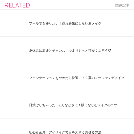
RELATED
関連記事
プールでも盛りたい！崩れを気にしない夏メイク
夏休みは垢抜けチャンス！今よりもっと可愛くなろう♡
ファンデーションをやめたら快適に！？夏のノーファンデメイク
日焼けしちゃった...そんなときに！肌になじむメイクのコツ
初心者必見！アイメイクで目を大きく見せる方法