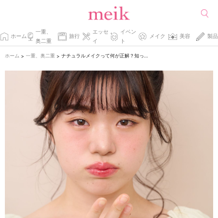
一重、
エッセ
イベン
ホーム
旅行
メイク
美容
製品
奥二重
イ
ト
ホーム
一重、奥二重
ナチュラルメイクって何が正解？知っておきたい基本解説
>
>