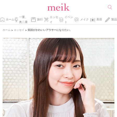
一重、
エッセ
イベン
ホーム
旅行
メイク
美容
製品
奥二重
イ
ト
ホーム
エッセイ
笑顔がかわいいアラサーになりたい。
>
>