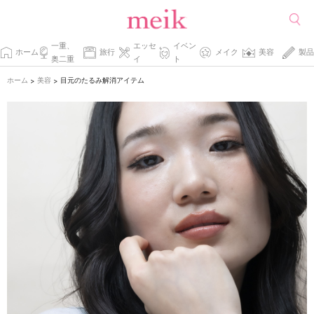
一重、
エッセ
イベン
ホーム
旅行
メイク
美容
製品
奥二重
イ
ト
ホーム
美容
目元のたるみ解消アイテム
>
>