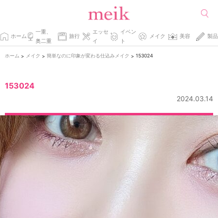
一重、
エッセ
イベン
ホーム
旅行
メイク
美容
製品
奥二重
イ
ト
ホーム
メイク
簡単なのに印象が変わる仕込みメイク
153024
>
>
>
153024
2024.03.14