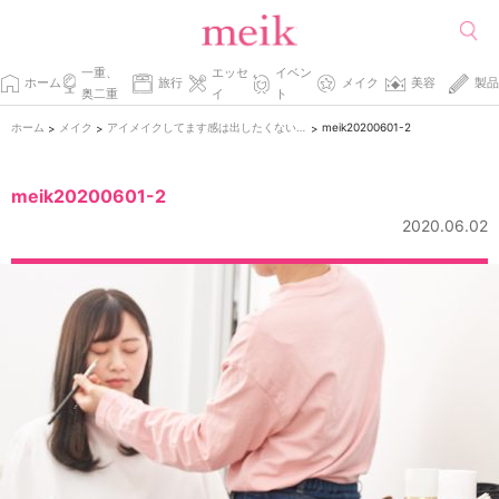
一重、
エッセ
イベン
ホーム
旅行
メイク
美容
製品
奥二重
イ
ト
ホーム
メイク
アイメイクしてます感は出したくない！自然なパッチリおめめにする方法。
meik20200601-2
>
>
>
meik20200601-2
2020.06.02