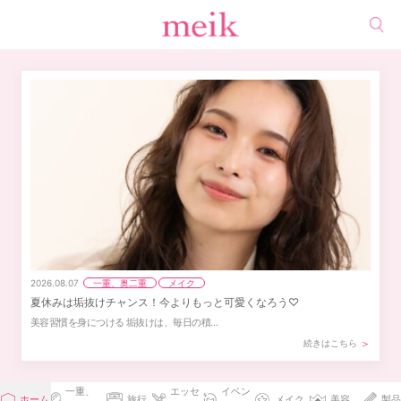
一重、奥二重
メイク
2026.08.07
夏休みは垢抜けチャンス！今よりもっと可愛くなろう♡
美容習慣を身につける 垢抜けは、毎日の積…
続きはこちら
一重、
エッセ
イベン
ホーム
旅行
メイク
美容
製品