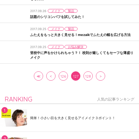
メイク
製品
2017.09.26
話題のシリコンパフを試してみた！
メイク
製品
2017.09.25
ふたえをもっと大きく見せる！mezaikでふたえの幅を広げる方法
メイク
お悩み解決
2017.09.25
登校中に声をかけられちゃう？！ 校則が厳しくてもセーフな薄盛り
メイク
≪
<
126
127
128
>
RANKING
人気の記事ランキング
簡単！小さい目を大きく見せるアイメイク３ポイント！