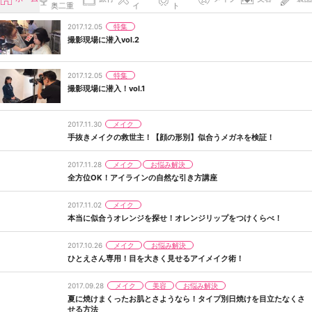
奥二重
イ
ト
特集
2017.12.05
撮影現場に潜入vol.2
特集
2017.12.05
撮影現場に潜入！vol.1
メイク
2017.11.30
手抜きメイクの救世主！【顔の形別】似合うメガネを検証！
メイク
お悩み解決
2017.11.28
全方位OK！アイラインの自然な引き方講座
メイク
2017.11.02
本当に似合うオレンジを探せ！オレンジリップをつけくらべ！
メイク
お悩み解決
2017.10.26
ひとえさん専用！目を大きく見せるアイメイク術！
メイク
美容
お悩み解決
2017.09.28
夏に焼けまくったお肌とさようなら！タイプ別日焼けを目立たなくさ
せる方法