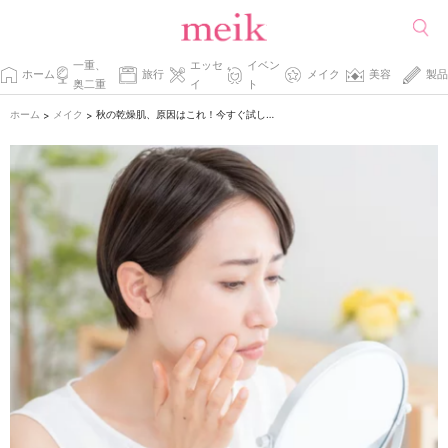
一重、
エッセ
イベン
ホーム
旅行
メイク
美容
製品
奥二重
イ
ト
ホーム
メイク
秋の乾燥肌、原因はこれ！今すぐ試したい潤いチャージ術10選
>
>