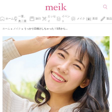
一重、
エッセ
イベン
ホーム
旅行
メイク
美容
製品
奥二重
イ
ト
ホーム
メイク
うっかり日焼けしちゃった！5月から始めるアフターケア
>
>