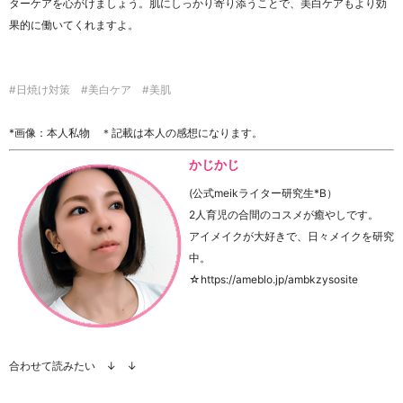
ターケアを心がけましょう。肌にしっかり寄り添うことで、美白ケアもより効
果的に働いてくれますよ。
#日焼け対策 #美白ケア #美肌
*画像：本人私物 ＊記載は本人の感想になります。
かじかじ
(公式meikライター研究生*B）
2人育児の合間のコスメが癒やしです。
アイメイクが大好きで、日々メイクを研究
中。
☆https://ameblo.jp/ambkzysosite
合わせて読みたい ↓ ↓