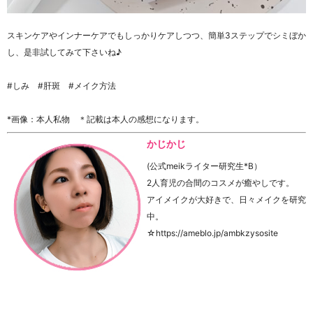
スキンケアやインナーケアでもしっかりケアしつつ、簡単3ステップでシミぼか
し、是非試してみて下さいね♪
#しみ #肝斑 #メイク方法
*画像：本人私物 ＊記載は本人の感想になります。
かじかじ
(公式meikライター研究生*B）
2人育児の合間のコスメが癒やしです。
アイメイクが大好きで、日々メイクを研究
中。
☆https://ameblo.jp/ambkzysosite