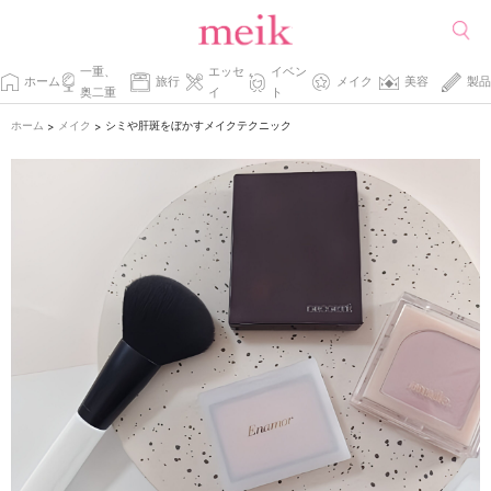
一重、
エッセ
イベン
ホーム
旅行
メイク
美容
製品
奥二重
イ
ト
ホーム
メイク
シミや肝斑をぼかすメイクテクニック
>
>