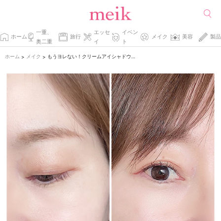
一重、
エッセ
イベン
ホーム
旅行
メイク
美容
製品
奥二重
イ
ト
ホーム
メイク
もうヨレない！クリームアイシャドウのコツを教えます。
>
>