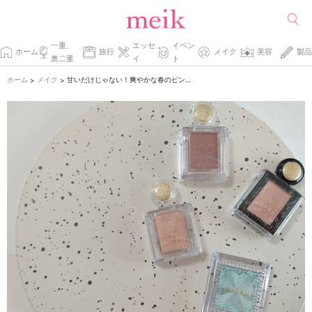
一重、
エッセ
イベン
ホーム
旅行
メイク
美容
製品
奥二重
イ
ト
ホーム
メイク
甘いだけじゃない！爽やかな春のピンクメイク。
>
>