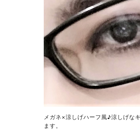
メガネ×涼しげハーフ風♪涼しげな
ます。