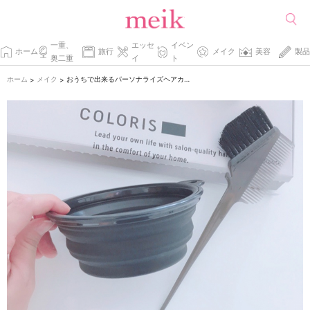
一重、
エッセ
イベン
ホーム
旅行
メイク
美容
製品
奥二重
イ
ト
ホーム
メイク
おうちで出来るパーソナライズヘアカラー。
>
>