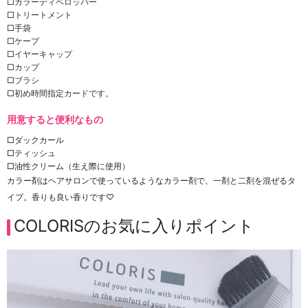
□カラーディベロッパー
□トリートメント
□手袋
□ケープ
□イヤーキャップ
□カップ
□ブラシ
□初め時間指定カードです。
用意すると便利なもの
□ダックカール
□ティッシュ
□油性クリーム（生え際に使用）
カラー剤はヘアサロンで使っているようなカラー剤で、一剤と二剤を混ぜるタ
イプ。香りも良い香りです♡
COLORISのお気に入りポイント