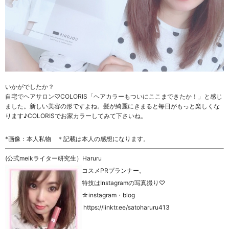
いかがでしたか？
自宅でヘアサロン♡COLORIS
「ヘアカラーもついにここまできたか！」と感じ
ました。
新しい美容の形ですよね。髪が綺麗にきまると毎日がもっと楽しくな
ります♪COLORISでお家カラーしてみて下さいね。
*画像：本人私物 ＊記載は本人の感想になります。
(公式meikライター研究生）Haruru
コスメPRプランナー。
特技はInstagramの写真撮り♡
☆instagram・blog
https://linktr.ee/satoharuru413