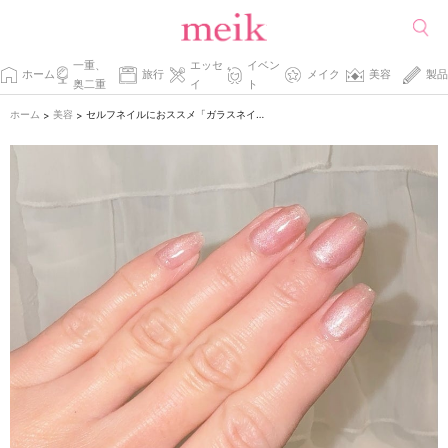
一重、
エッセ
イベン
ホーム
旅行
メイク
美容
製品
奥二重
イ
ト
ホーム
美容
セルフネイルにおススメ「ガラスネイル」の作り方
>
>