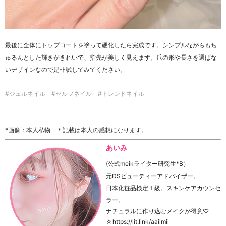
最後に全体にトップコートを塗って硬化したら完成です。シンプルながらもち
ゅるんとした輝きがきれいで、指先が美しく見えます。爪の形や長さを選ばな
いデザインなので是非試してみてください。
#ジェルネイル #セルフネイル #トレンドネイル
*画像：本人私物 ＊記載は本人の感想になります。
あいみ
(公式meikライター研究生*B）
元DSビューティーアドバイザー。
日本化粧品検定１級。スキンケアカウンセ
ラー。
ナチュラルに作り込むメイクが得意♡
☆https://lit.link/aaiimii