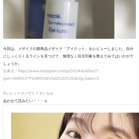
今回は、メザイクの新商品メザイク「アイクット」をレビューしました。自分
にしっくりくるラインを見つけて、無理なく目元印象を整えてみてはいかがで
しょうか。
出典元：https://www.instagram.com/p/DSO4xkAEtoz/?
igsh=MWR3ZTF0dWQ1bDVlaQ%3D%3D&img_index=5
#レビュー #メザイク #たるみ
あわせて読みたい・・・↓