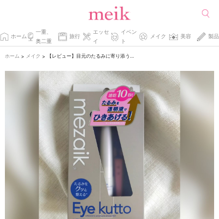
一重、
エッセ
イベン
ホーム
旅行
メイク
美容
製品
奥二重
イ
ト
ホーム
メイク
【レビュー】目元のたるみに寄り添う、まぶたコスメ
>
>