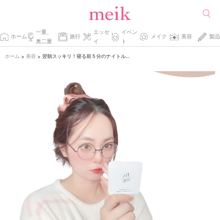
一重、
エッセ
イベン
ホーム
旅行
メイク
美容
製品
奥二重
イ
ト
ホーム
美容
翌朝スッキリ！寝る前５分のナイトルーティン
>
>