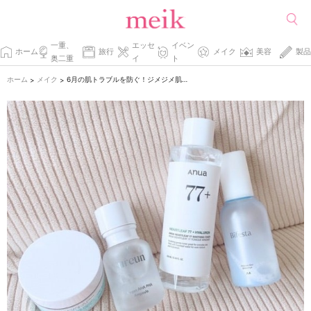
一重、
エッセ
イベン
ホーム
旅行
メイク
美容
製品
奥二重
イ
ト
ホーム
メイク
6月の肌トラブルを防ぐ！ジメジメ肌対策のスキンケア習慣
>
>