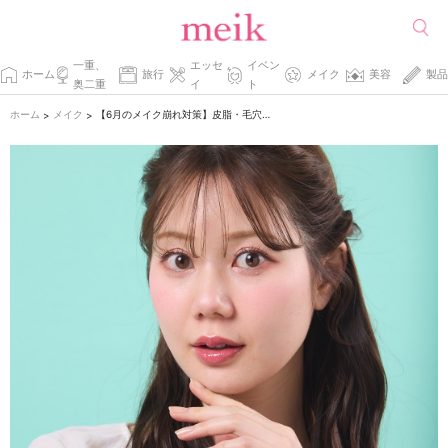
一重、
エッセ
イベン
ホーム
旅行
メイク
美容
製品
奥二重
イ
ト
ホーム
メイク
【6月のメイク崩れ対策】皮脂・毛穴・テカリを防ぐベースメイク術
>
>