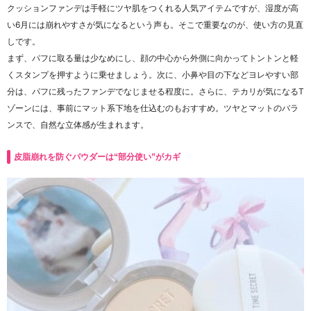
クッションファンデは手軽にツヤ肌をつくれる人気アイテムですが、湿度が高
い6月には崩れやすさが気になるという声も。そこで重要なのが、使い方の見直
しです。
まず、パフに取る量は少なめにし、顔の中心から外側に向かってトントンと軽
くスタンプを押すように乗せましょう。次に、小鼻や目の下などヨレやすい部
分は、パフに残ったファンデでなじませる程度に。さらに、テカリが気になるT
ゾーンには、事前にマット系下地を仕込むのもおすすめ。ツヤとマットのバラ
ンスで、自然な立体感が生まれます。
皮脂崩れを防ぐパウダーは“部分使い”がカギ