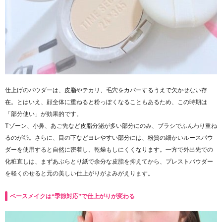
仕上げのパウダーは、皮脂やテカリ、毛穴をカバーするうえで欠かせない存
在。とはいえ、顔全体に重ねると粉っぽくなることもあるため、この時期は
「部分使い」が効果的です。
Tゾーン、小鼻、あご先など皮脂分泌が多い部分にのみ、ブラシでふんわり重ね
るのが◎。さらに、目の下などヨレやすい部分には、粉質の細かいルースパウ
ダーを使用すると自然に密着し、乾燥もしにくくなります。一方で外出先での
化粧直しは、まずあぶらとり紙で余分な皮脂を抑えてから、プレストパウダー
を軽くのせると元の美しい仕上がりがよみがえります。
ベースメイクは“季節対応”で仕上がりが変わる