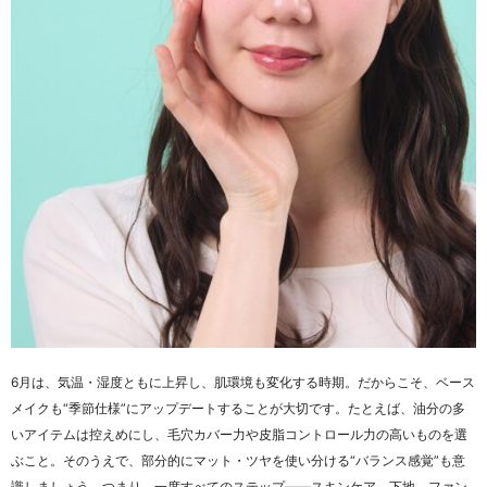
6月は、気温・湿度ともに上昇し、肌環境も変化する時期。だからこそ、ベース
メイクも“季節仕様”にアップデートすることが大切です。たとえば、油分の多
いアイテムは控えめにし、毛穴カバー力や皮脂コントロール力の高いものを選
ぶこと。そのうえで、部分的にマット・ツヤを使い分ける“バランス感覚”も意
識しましょう。つまり、一度すべてのステップ――スキンケア、下地、ファン