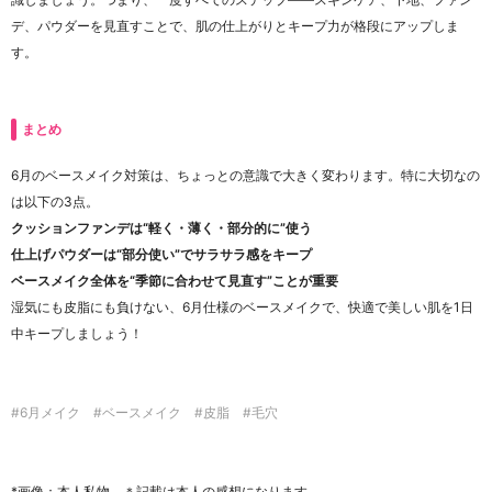
デ、パウダーを見直すことで、肌の仕上がりとキープ力が格段にアップしま
す。
まとめ
6月のベースメイク対策は、ちょっとの意識で大きく変わります。特に大切なの
は以下の3点。
クッションファンデは“軽く・薄く・部分的に”使う
仕上げパウダーは“部分使い”でサラサラ感をキープ
ベースメイク全体を“季節に合わせて見直す”ことが重要
湿気にも皮脂にも負けない、6月仕様のベースメイクで、快適で美しい肌を1日
中キープしましょう！
#6月メイク #ベースメイク #皮脂 #毛穴
*画像：本人私物 ＊記載は本人の感想になります。