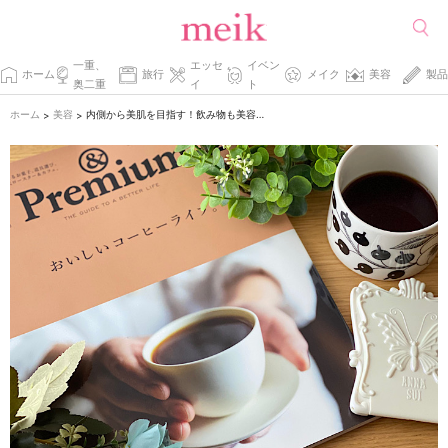
一重、
エッセ
イベン
ホーム
旅行
メイク
美容
製品
奥二重
イ
ト
ホーム
美容
内側から美肌を目指す！飲み物も美容思考でキレイになろう。
>
>