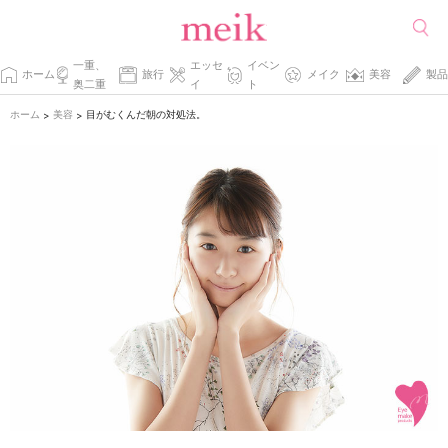
一重、
エッセ
イベン
ホーム
旅行
メイク
美容
製品
奥二重
イ
ト
ホーム
美容
目がむくんだ朝の対処法。
>
>