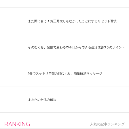
まだ間に合う！お正月太りをなかったことにするリセット習慣
そのむくみ、習慣で変わる♡今日からできる生活改善3つのポイント
1分でスッキリ♡朝の顔むくみ、簡単解消マッサージ
まぶたのたるみ解決
RANKING
人気の記事ランキング