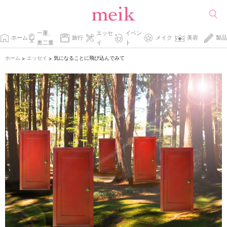
一重、
エッセ
イベン
ホーム
旅行
メイク
美容
製品
奥二重
イ
ト
ホーム
エッセイ
気になることに飛び込んでみて
>
>