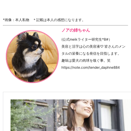
*画像：本人私物 ＊記載は本人の感想になります。
ノアの姉ちゃん
(公式meikライター研究生*B#）
美容と活字は心の美容液♡ 皆さんのメン
タルの栄養になる発信を目指します。
趣味は愛犬の肉球を嗅ぐ事。笑
https://note.com/tender_daphne884