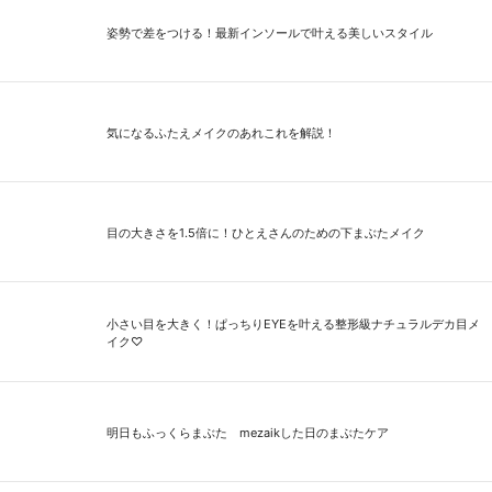
姿勢で差をつける！最新インソールで叶える美しいスタイル
気になるふたえメイクのあれこれを解説！
目の大きさを1.5倍に！ひとえさんのための下まぶたメイク
小さい目を大きく！ぱっちりEYEを叶える整形級ナチュラルデカ目メ
イク♡
明日もふっくらまぶた mezaikした日のまぶたケア