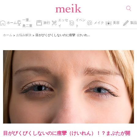
一重、
エッセ
イベン
ホーム
旅行
メイク
美容
製品
奥二重
イ
ト
ホーム
お悩み解決
目がぴくぴくしないのに痙攣（けいれん）！？まぶたが開きにくくなる、
>
>
目がぴくぴくしないのに痙攣（けいれん）！？まぶたが開