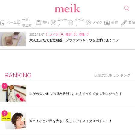
一重、
エッセ
イベン
ホーム
旅行
メイク
美容
製品
奥二重
イ
ト
メイク
美容
特集
2025.12.01
大人まぶたでも透明感！ブラウンシャドウを上手に使うコツ
RANKING
人気の記事ランキング
上がらないまつ毛悩み解消！ふたえメイクでまつ毛上がった？
簡単！小さい目を大きく見せるアイメイク３ポイント！