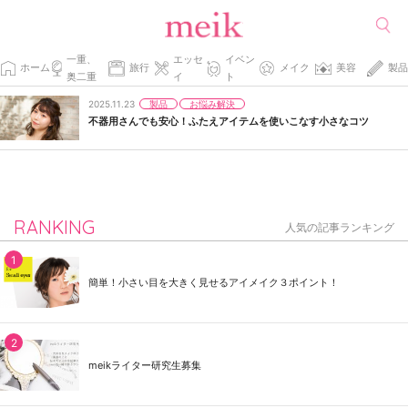
一重、
エッセ
イベン
ホーム
旅行
メイク
美容
製品
奥二重
イ
ト
製品
お悩み解決
2025.11.23
不器用さんでも安心！ふたえアイテムを使いこなす小さなコツ
RANKING
人気の記事ランキング
簡単！小さい目を大きく見せるアイメイク３ポイント！
meikライター研究生募集