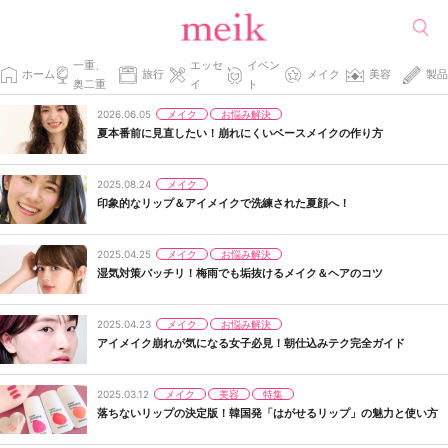
一重、
エッセ
イベン
ホーム
旅行
メイク
美容
製品
奥二重
イ
ト
メイク
お悩み解決
2026.06.05
夏本番前に見直したい！崩れにくいベースメイクの作り方
メイク
2025.08.24
印象的なリップ＆アイメイクで洗練された夏顔へ！
メイク
お悩み解決
2025.04.25
湿気対策バッチリ！梅雨でも垢抜けるメイク＆ヘアのコツ
メイク
お悩み解決
2025.04.23
アイメイク崩れが気になる女子必見！朝仕込みテク完全ガイド
メイク
美容
特集
2025.03.12
落ちないリップの決定版！韓国発「はがせるリップ」の魅力と使い方