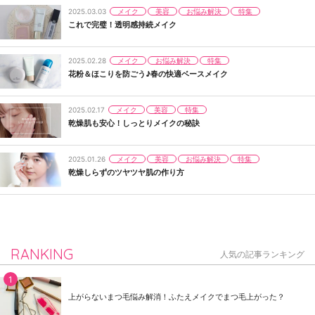
メイク
美容
お悩み解決
特集
2025.03.03
これで完璧！透明感持続メイク
メイク
お悩み解決
特集
2025.02.28
花粉＆ほこりを防ごう♪春の快適ベースメイク
メイク
美容
特集
2025.02.17
乾燥肌も安心！しっとりメイクの秘訣
メイク
美容
お悩み解決
特集
2025.01.26
乾燥しらずのツヤツヤ肌の作り方
RANKING
人気の記事ランキング
上がらないまつ毛悩み解消！ふたえメイクでまつ毛上がった？