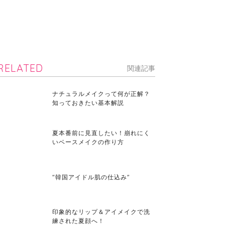
RELATED
関連記事
ナチュラルメイクって何が正解？
知っておきたい基本解説
夏本番前に見直したい！崩れにく
いベースメイクの作り方
“韓国アイドル肌の仕込み”
印象的なリップ＆アイメイクで洗
練された夏顔へ！