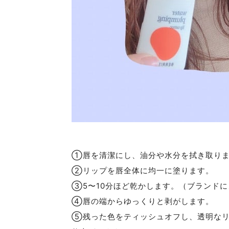
①唇を清潔にし、油分や水分を拭き取り
②リップを唇全体に均一に塗ります。
③5〜10分ほど乾かします。（ブランド
④唇の端からゆっくりと剥がします。
⑤残った色をティッシュオフし、透明なリ