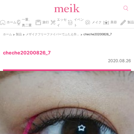
一重、
エッセ
イベン
ホーム
旅行
メイク
美容
製品
奥二重
イ
ト
ホーム
製品
メザイクフリーファイバーでふたえ作りを詳しくレポ。
cheche20200826_7
>
>
>
cheche20200826_7
2020.08.26