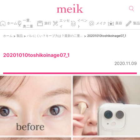
一重、
エッセ
イベン
ホーム
旅行
メイク
美容
製品
奥二重
イ
ト
ホーム
製品
バレにくい？キープ力は？最新の二重コスメを比較してみた。
20201010toshikoinage07_1
>
>
>
20201010toshikoinage07_1
2020.11.09