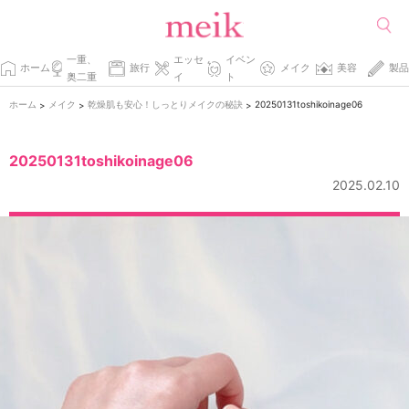
一重、
エッセ
イベン
ホーム
旅行
メイク
美容
製品
奥二重
イ
ト
ホーム
メイク
乾燥肌も安心！しっとりメイクの秘訣
20250131toshikoinage06
>
>
>
20250131toshikoinage06
2025.02.10