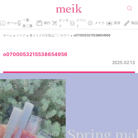
一重、
エッセ
イベン
ホーム
旅行
メイク
美容
製品
奥二重
イ
ト
ホーム
メイク
春メイクの主役は〇〇カラー
o0700053215538654956
>
>
>
o0700053215538654956
2025.02.13