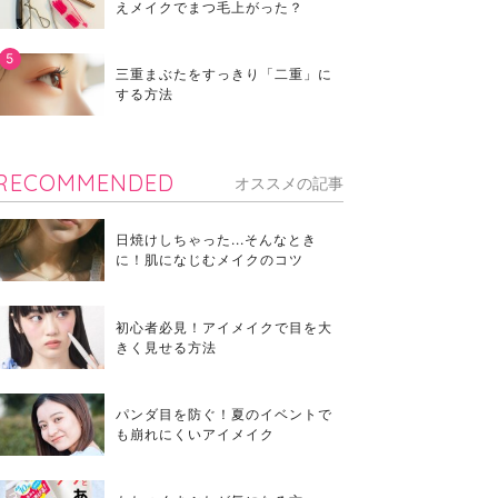
えメイクでまつ毛上がった？
三重まぶたをすっきり「二重」に
する方法
RECOMMENDED
オススメの記事
日焼けしちゃった...そんなとき
に！肌になじむメイクのコツ
初心者必見！アイメイクで目を大
きく見せる方法
パンダ目を防ぐ！夏のイベントで
も崩れにくいアイメイク