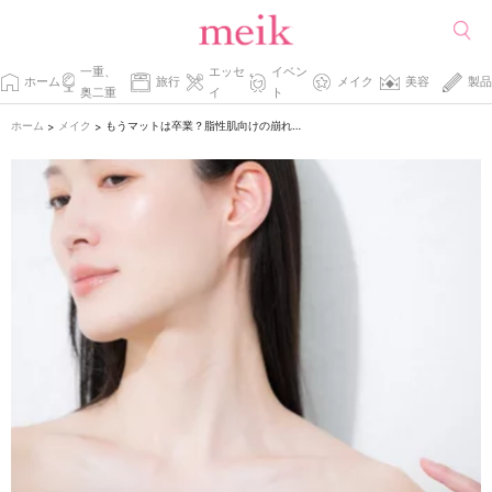
一重、
エッセ
イベン
ホーム
旅行
メイク
美容
製品
奥二重
イ
ト
ホーム
メイク
もうマットは卒業？脂性肌向けの崩れにくいツヤ肌メイク術
>
>