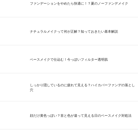
ファンデーションをやめたら快適に！？夏のノーファンデメイク
ナチュラルメイクって何が正解？知っておきたい基本解説
ベースメイクで仕込む！今っぽいフィルター透明肌
しっかり隠しているのに疲れて見える？ハイカバーファンデの落とし
穴
顔だけ黄色っぽい？首と色が違って見える日のベースメイク対処法