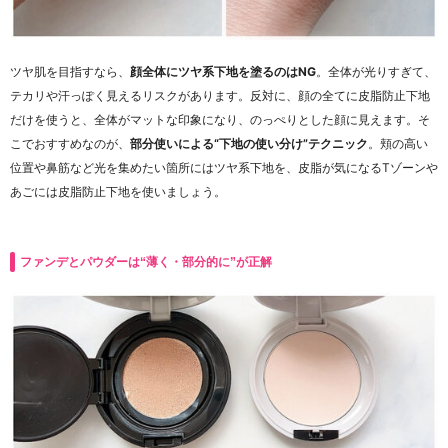
ツヤ肌を目指すなら、
顔全体にツヤ系下地を塗るのはNG
。全体が光りすぎて、
テカリや汗っぽく見えるリスクがあります。反対に、顔の全てに皮脂防止下地
だけを使うと、全体がマットな印象になり、のっぺりとした顔に見えます。そ
こでおすすめなのが、
部分使いによる“下地の使い分け”テクニック
。頬の高い
位置や鼻筋など光を集めたい箇所にはツヤ系下地を、皮脂が気になるTゾーンや
あごには皮脂防止下地を使いましょう。
ファンデとパウダーは“薄く・部分的に”が正解