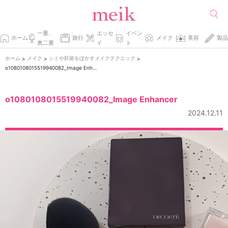
一重、
エッセ
イベン
ホーム
旅行
メイク
美容
製品
奥二重
イ
ト
ホーム
メイク
シミや肝斑をぼかすメイクテクニック
>
>
>
o1080108015519940082_Image Enhancer
o1080108015519940082_Image Enhancer
2024.12.11