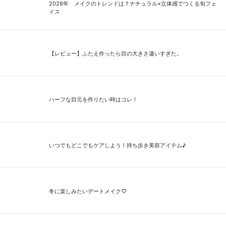
2026年 メイクのトレンドは？ナチュラル×立体感でつくる旬フェ
イス
【レビュー】ふたえ作ったら目の大きさ違いすぎた。
ハーフな目元を作りたい時はコレ！
いつでもどこでもケアしよう！持ち歩き美容アイテム♪
冬に楽しみたいデートメイク♡