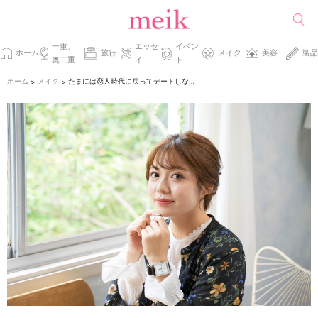
一重、
エッセ
イベン
ホーム
旅行
メイク
美容
製品
奥二重
イ
ト
ホーム
メイク
たまには恋人時代に戻ってデートしない？
>
>