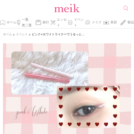
一重、
エッセ
イベン
ホーム
旅行
メイク
美容
製品
奥二重
イ
ト
ホーム
イベント
ピンク×ホワイトライナーでうるっと可愛い目元に♡
>
>