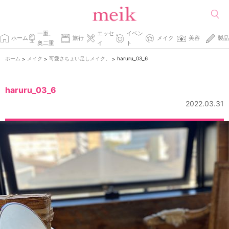
一重、
エッセ
イベン
ホーム
旅行
メイク
美容
製品
奥二重
イ
ト
ホーム
メイク
可愛さちょい足しメイク。
haruru_03_6
>
>
>
haruru_03_6
2022.03.31