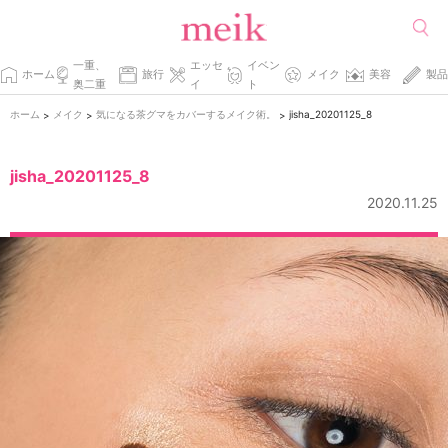
一重、
エッセ
イベン
ホーム
旅行
メイク
美容
製品
奥二重
イ
ト
ホーム
メイク
気になる茶グマをカバーするメイク術。
jisha_20201125_8
>
>
>
jisha_20201125_8
2020.11.25