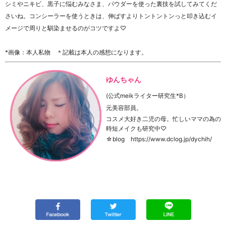
シミやニキビ、黒子に悩むみなさま、パウダーを使った裏技を試してみてくだ
さいね。コンシーラーを使うときは、伸ばすよりトントントンっと叩き込むイ
メージで周りと馴染ませるのがコツですよ♡
*画像：本人私物 ＊記載は本人の感想になります。
ゆんちゃん
(公式meikライター研究生*B）
元美容部員。
コスメ大好き二児の母。忙しいママの為の
時短メイクも研究中♡
☆blog https://www.dclog.jp/dychih/