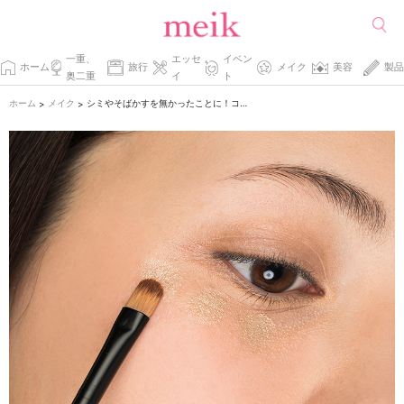
一重、
エッセ
イベン
ホーム
旅行
メイク
美容
製品
奥二重
イ
ト
ホーム
メイク
シミやそばかすを無かったことに！コンシーラーの裏技テク。
>
>