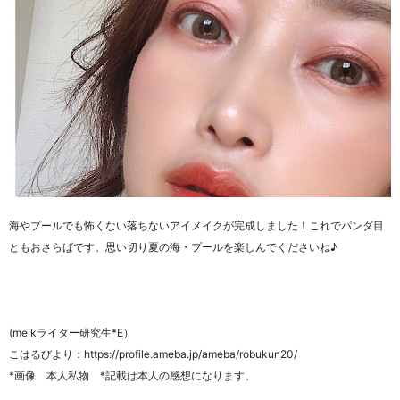
海やプールでも怖くない落ちないアイメイクが完成しました！これでパンダ目
ともおさらばです。思い切り夏の海・プールを楽しんでくださいね♪
(meikライター研究生*E）
こはるびより：https://profile.ameba.jp/ameba/robukun20/
*画像 本人私物 *記載は本人の感想になります。