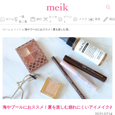
一重、
エッセ
イベン
ホーム
旅行
メイク
美容
製品
奥二重
イ
ト
ホーム
メイク
海やプールにおススメ！夏を楽しむ崩れにくいアイメイク♪
>
>
海やプールにおススメ！夏を楽しむ崩れにくいアイメイク♪
2021.07.14