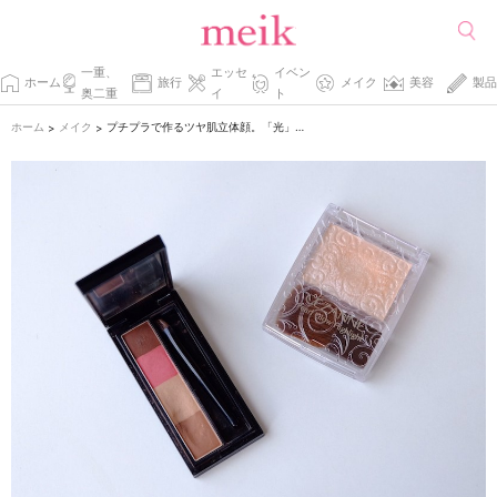
一重、
エッセ
イベン
ホーム
旅行
メイク
美容
製品
奥二重
イ
ト
ホーム
メイク
プチプラで作るツヤ肌立体顔。「光」と「影」を操って3Dフェイスに♡
>
>