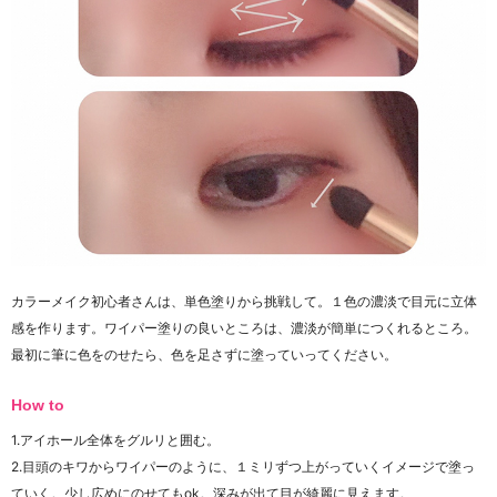
カラーメイク初心者さんは、単色塗りから挑戦して。１色の濃淡で目元に立体
感を作ります。ワイパー塗りの良いところは、濃淡が簡単につくれるところ。
最初に筆に色をのせたら、色を足さずに塗っていってください。
How to
1.アイホール全体をグルリと囲む。
2.目頭のキワからワイパーのように、１ミリずつ上がっていくイメージで塗っ
ていく。少し広めにのせてもok。深みが出て目が綺麗に見えます。