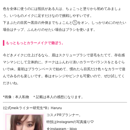
色を全体に使うのには抵抗がある人は、ちょこっと塗りから初めてみましょ
う。いつものメイクに足すだけなので挑戦しやすいです。
下まぶたの目尻〜黒目の外側までちょこんと①をオン。しっかりめにのせたい
場合はチップ、ふんわりのせたい場合はブラシを使います。
もっともっとカラーメイクで遊ぼう。
今どきメイクに仕上げるなら、眉はスクリューブラシで逆毛をたてて、存在感
マシマシにして立体的に。チークはふんわり淡いカラーでバランスをとるぐら
いでok。最初はブラウンベースで始めて、慣れたら目尻だけ色々なカラーで遊
んでみるのも楽しいです。春はオレンジやピンクも可愛いので、ぜひ試してく
ださいね。
*画像：本人私物 ＊記載は本人の感想になります。
(公式meikライター研究生*B）Haruru
コスメPRプランナー。
特技はInstagramの写真撮り♡
☆instagram・blog