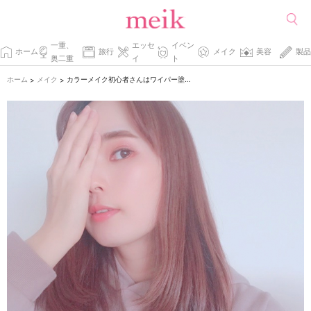
一重、
エッセ
イベン
ホーム
旅行
メイク
美容
製品
奥二重
イ
ト
ホーム
メイク
カラーメイク初心者さんはワイパー塗りをマスターするべし。
>
>