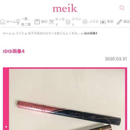
一重、
エッセ
イベン
ホーム
旅行
メイク
美容
製品
奥二重
イ
ト
ホーム
メイク
女子力高めのカラーを狙うならくすみピンクが使える♡
ゆゆ画像4
>
>
>
ゆゆ画像4
2020.03.31