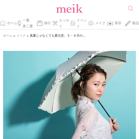
一重、
エッセ
イベン
ホーム
旅行
メイク
美容
製品
奥二重
イ
ト
ホーム
メイク
真夏じゃなくても要注意。５・６月のUV対策メイク
>
>