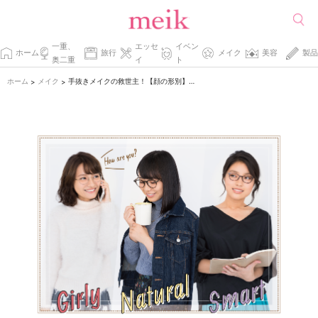
一重、
エッセ
イベン
ホーム
旅行
メイク
美容
製品
奥二重
イ
ト
ホーム
メイク
手抜きメイクの救世主！【顔の形別】似合うメガネを検証！
>
>