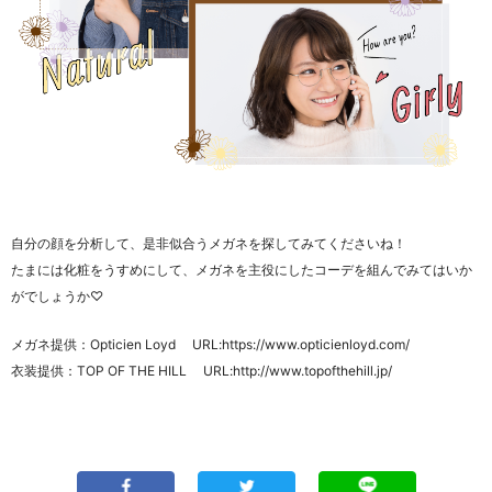
自分の顔を分析して、是非似合うメガネを探してみてくださいね！
たまには化粧をうすめにして、メガネを主役にしたコーデを組んでみてはいか
がでしょうか♡
メガネ提供：Opticien Loyd URL:https://www.opticienloyd.com/
衣装提供：TOP OF THE HILL URL:http://www.topofthehill.jp/