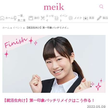
一重、
エッセ
イベン
ホーム
旅行
メイク
美容
製品
奥二重
イ
ト
ホーム
イベント
【就活生向け】第一印象バッチリメイクはこう作る！
>
>
【就活生向け】第一印象バッチリメイクはこう作る！
2022.05.09